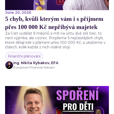
June 20, 2026
5 chyb, kvůli kterým vám i s příjmem
přes 100 000 Kč nepřibývá majetek
Za 5 let vydělat 9 milionů a mít na účtu dvě stě tisíc, to
není výjimka, ale vzorec. Projdeme 5 nejčastějších chyb,
které dělají lidé s příjmem přes 100 000 Kč, a ukážeme v
číslech, kolik každá z nich reálně stojí.
Finanční plánování
Ing. Nikita Rybakov, EFA
European Financial Advisor